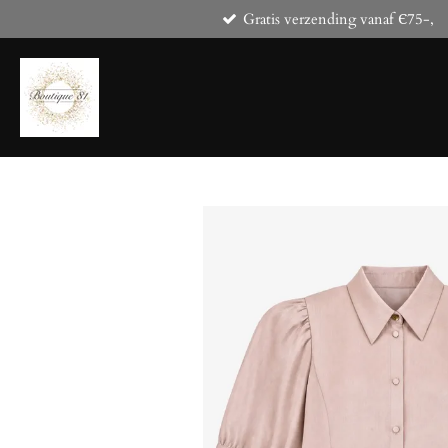
Gratis verzending vanaf Є75-,
Ga
direct
naar
de
hoofdinhoud