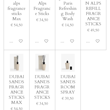
alps
Alps
Paris
N ALPS
fragrance
Fragranc
Refreshin
REFILL
sticks
e Sticks
g Body
FRAGR
Max
Wash
ANCE
€ 34,50
STICKS
€ 54,50
€ 14,50
€ 49,50
In winkelwagen
In winkelwagen
In winkelwagen
Houd mij op d
DUBAI
DUBAI
DUBAI
SANDS
SANDS
SANDS
FRAGR
FRAGR
ROOM
ANCE
ANCE
SPRAY
STICKS
STICKS
€ 39,50
MAX
€ 34,50
€ 54,50