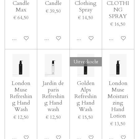
Candle
Candle
Clothing
CLOTHI
Max
Spray
NG
€ 39,50
SPRAY
€ 64,50
€ 14,50
€ 16,50
In winkelwagen
In winkelwagen
Houd mij op de hoogte
Houd mij op d
Uitverkocht
London
Jardin de
Golden
London
Muse
paris
Alps
Muse
Refreshin
Refreshin
Refreshin
Moisturi
g Hand
g Hand
g Hand
zing
Wash
wash
Wash
Hand
Lotion
€ 12,50
€ 12,50
€ 15,50
€ 13,50
In winkelwagen
In winkelwagen
Houd mij op de hoogte
In winkelwage