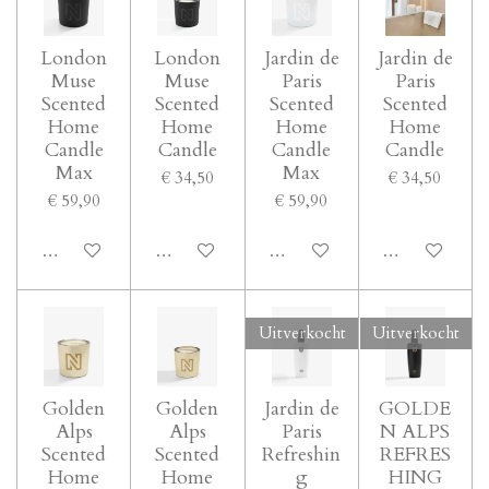
London
London
Jardin de
Jardin de
Muse
Muse
Paris
Paris
Scented
Scented
Scented
Scented
Home
Home
Home
Home
Candle
Candle
Candle
Candle
Max
Max
€ 34,50
€ 34,50
€ 59,90
€ 59,90
In winkelwagen
Houd mij op de hoogte
In winkelwagen
In winkelwage
Uitverkocht
Uitverkocht
Golden
Golden
Jardin de
GOLDE
Alps
Alps
Paris
N ALPS
Scented
Scented
Refreshin
REFRES
Home
Home
g
HING