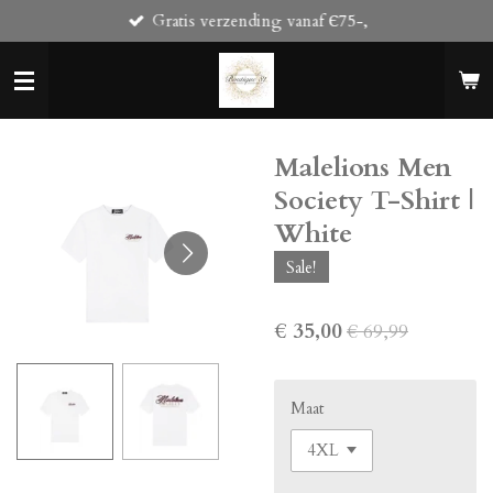
Gratis verzending vanaf Є75-,
Ga
direct
naar
de
hoofdinhoud
Malelions Men
Society T-Shirt |
White
Sale!
€ 35,00
€ 69,99
Maat