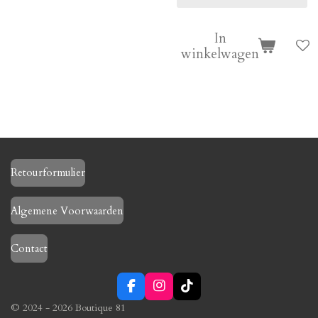
In
winkelwagen
Retourformulier
Algemene Voorwaarden
Contact
F
I
T
a
n
i
© 2024 - 2026 Boutique 81
c
s
k