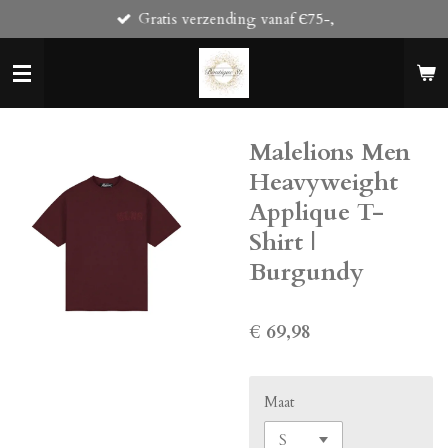
Gratis verzending vanaf Є75-,
Ga
direct
naar
de
hoofdinhoud
Malelions Men
Heavyweight
Applique T-
Shirt |
Burgundy
€ 69,98
Maat