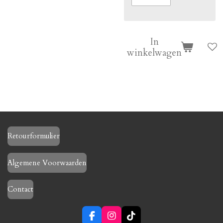
In
winkelwagen
Retourformulier
Algemene Voorwaarden
Contact
F
I
T