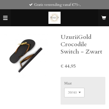
Gratis verzending vanaf Є75-,
Ga
direct
naar
de
hoofdinhoud
UzuriiGold
Crocodile
Switch - Zwart
€ 44,95
Maat