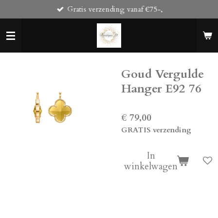
Gratis verzending vanaf Є75-,
Ga
direct
naar
de
hoofdinhoud
Goud Vergulde
Hanger E92 76
€ 79,00
GRATIS verzending
In
winkelwagen