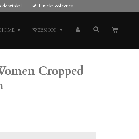
n de winkel
Unieke collecties
HOME
WEBSHOP
 Women Cropped
m