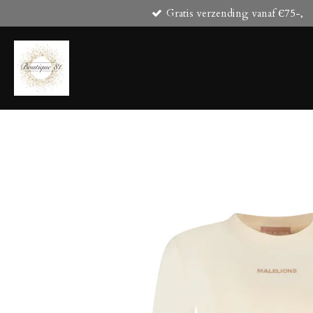
Gratis verzending vanaf Є75-,
Ga
direct
naar
de
hoofdinhoud