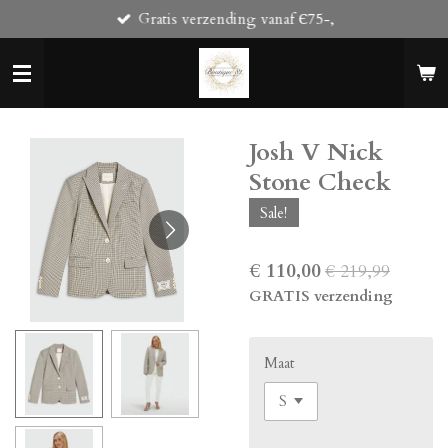
Gratis verzending vanaf Є75-,
Ga
direct
naar
de
hoofdinhoud
Josh V Nick
Stone Check
Sale!
€ 110,00
€ 219,99
GRATIS verzending
Maat