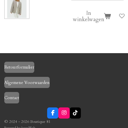
In
winkelwagen
Retourformulier
Algemene Voorwaarden
Contact
F
I
T
a
n
i
© 2024 - 2026 Boutique 81
c
s
k
Powered by
JouwWeb