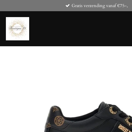
Gratis verzending vanaf Є75-,
Ga
direct
naar
de
hoofdinhoud