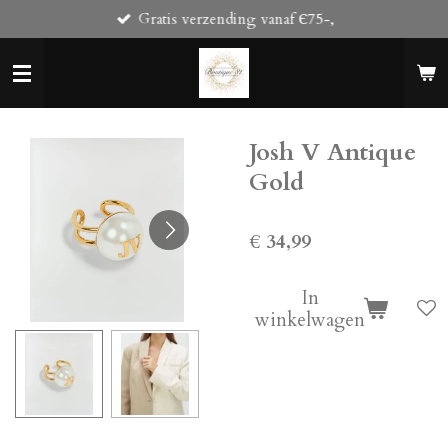
Gratis verzending vanaf Є75-,
Ga
direct
naar
de
hoofdinhoud
Josh V Antique
Gold
€ 34,99
In
winkelwagen