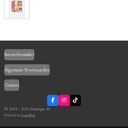
Retourformulier
Algemene Voorwaarden
Contact
F
I
T
a
n
i
© 2024 - 2026 Boutique 81
c
s
k
Powered by
JouwWeb
e
t
T
b
a
o