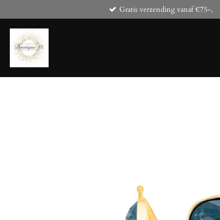
Gratis verzending vanaf Є75-,
Ga
direct
naar
de
hoofdinhoud