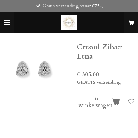
Gratis verzending vanaf Є75-,
Ga
direct
naar
de
hoofdinhoud
Creool Zilver
Lena
€ 305,00
GRATIS verzending
In
winkelwagen