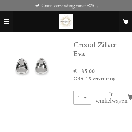
Gratis verzending vanaf Є75-,
Ga
direct
naar
de
hoofdinhoud
Creool Zilver
Eva
€ 185,00
GRATIS verzending
In
winkelwagen