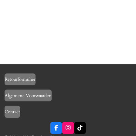
Retourformulier
Algemene Voorwaarden
Contact
F
I
T
a
n
i